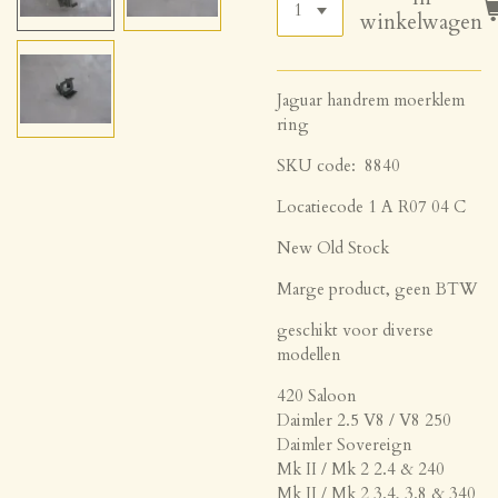
winkelwagen
Jaguar handrem moerklem
ring
SKU code: 8840
Locatiecode 1 A R07 04 C
New Old Stock
Marge product, geen BTW
geschikt voor diverse
modellen
420 Saloon
Daimler 2.5 V8 / V8 250
Daimler Sovereign
Mk II / Mk 2 2.4 & 240
Mk II / Mk 2 3.4, 3.8 & 340