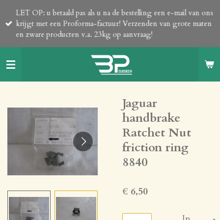
Ga
LET OP: u betaald pas als u na de bestelling een e-mail van ons
direct
krijgt met een Proforma-factuur! Verzenden van grote maten
naar
en zware producten v.a. 23kg op aanvraag!
de
hoofdinhoud
Jaguar
handbrake
Ratchet Nut
friction ring
8840
€ 6,50
In