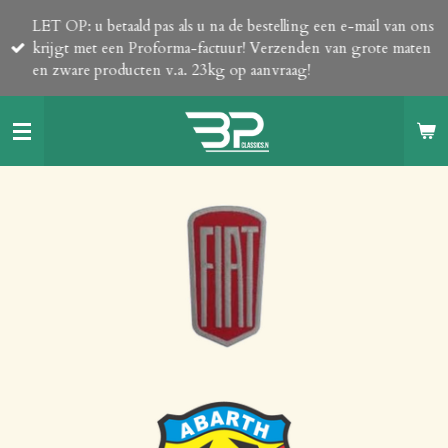
Ga
LET OP: u betaald pas als u na de bestelling een e-mail van ons
direct
krijgt met een Proforma-factuur! Verzenden van grote maten
naar
en zware producten v.a. 23kg op aanvraag!
de
hoofdinhoud