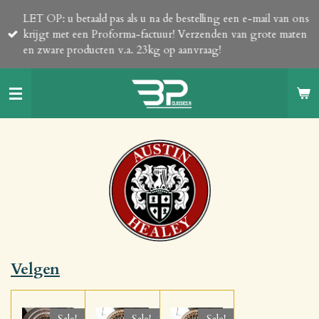
Ga
LET OP: u betaald pas als u na de bestelling een e-mail van ons
direct
krijgt met een Proforma-factuur! Verzenden van grote maten
naar
en zware producten v.a. 23kg op aanvraag!
de
hoofdinhoud
Velgen
Sale!
Sale!
Sale!