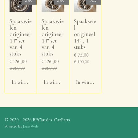
Spaakwie
Spaakwie
Spaakwie
len
len
l
origineel
origineel
origineel
14" set
14" set
14" , 1
van 4
van 4
stuks
stuks
stuks
€ 75,00
€ 250,00
€ 250,00
€ 100,00
€ 350,00
€ 350,00
In winkelwagen
In winkelwagen
In winkelwagen
© 2020 - 2026 BPClassics-CarParts
Powered by
JouwWeb