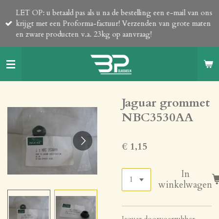
Ga
LET OP: u betaald pas als u na de bestelling een e-mail van ons
direct
krijgt met een Proforma-factuur! Verzenden van grote maten
naar
en zware producten v.a. 23kg op aanvraag!
de
hoofdinhoud
Jaguar grommet
NBC3530AA
€ 1,15
In
winkelwagen
Jaguar doorvoerrubber