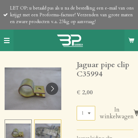
Ga
LET OP: u betaald pas als u na de bestelling een e-mail van ons
direct
krijgt met een Proforma-factuur! Verzenden van grote maten
naar
en zware producten v.a. 23kg op aanvraag!
de
hoofdinhoud
Jaguar pipe clip
C35994
€ 2,00
In
winkelwagen
Jaguar leiding clip