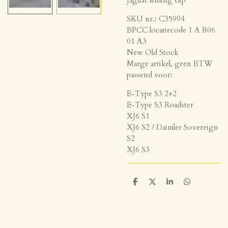
SKU nr.: C35994
BPCC locatiecode 1 A R06
01 A3
New Old Stock
Marge artikel, geen BTW
passend voor:
E-Type S3 2+2
E-Type S3 Roadster
XJ6 S1
XJ6 S2 / Daimler Sovereign
S2
XJ6 S3
D
D
S
D
e
e
h
e
l
e
a
l
e
l
r
e
n
e
n