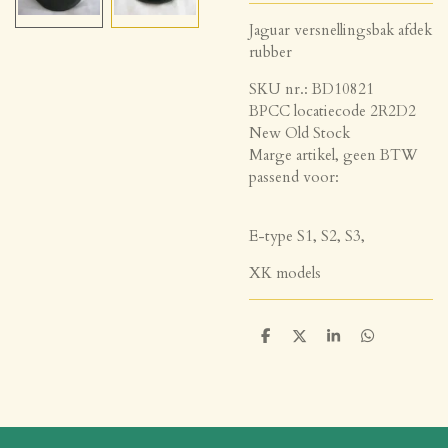
Jaguar versnellingsbak afdek
rubber
SKU nr.: BD10821
BPCC locatiecode 2R2D2
New Old Stock
Marge artikel, geen BTW
passend voor:
E-type S1, S2, S3,
XK models
D
D
S
D
e
e
h
e
l
e
a
l
e
l
r
e
n
e
n