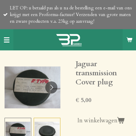
Ga
LET OP: u betaald pas als u na de bestelling een e-mail van ons
direct
krijgt met een Proforma-factuur! Verzenden van grote maten
naar
en zware producten v.a. 23kg op aanvraag!
de
hoofdinhoud
Jaguar
transmission
Cover plug
€ 5,00
In winkelwagen