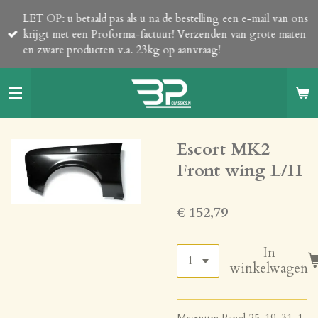
Ga
LET OP: u betaald pas als u na de bestelling een e-mail van ons
direct
krijgt met een Proforma-factuur! Verzenden van grote maten
naar
en zware producten v.a. 23kg op aanvraag!
de
hoofdinhoud
Escort MK2
Front wing L/H
€ 152,79
In
winkelwagen
Magnum Panel 25-19-31-1