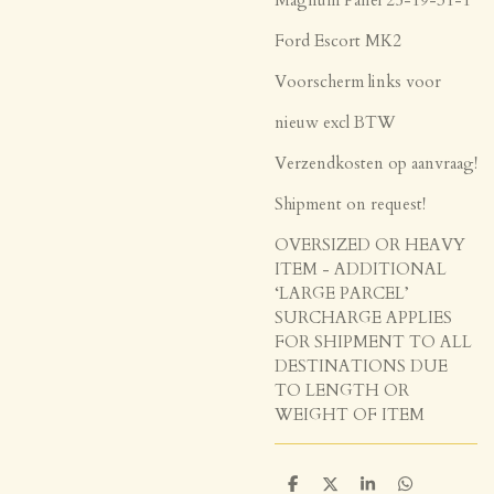
Ford Escort MK2
Voorscherm links voor
nieuw excl BTW
Verzendkosten op aanvraag!
Shipment on request!
OVERSIZED OR HEAVY
ITEM - ADDITIONAL
‘LARGE PARCEL’
SURCHARGE APPLIES
FOR SHIPMENT TO ALL
DESTINATIONS DUE
TO LENGTH OR
WEIGHT OF ITEM
D
D
S
D