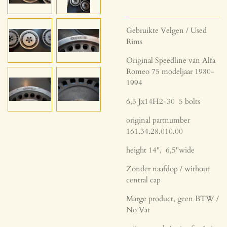
Gebruikte Velgen / Used
Rims
Original Speedline van Alfa
Romeo 75 modeljaar 1980-
1994
6,5 Jx14H2-30 5 bolts
original partnumber
161.34.28.010.00
height 14", 6,5"wide
Zonder naafdop / without
central cap
Marge product, geen BTW /
No Vat