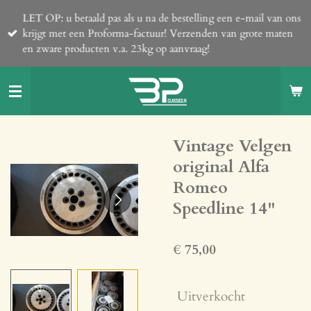
Ga
LET OP: u betaald pas als u na de bestelling een e-mail van ons
direct
krijgt met een Proforma-factuur! Verzenden van grote maten
naar
en zware producten v.a. 23kg op aanvraag!
de
hoofdinhoud
Vintage Velgen
original Alfa
Romeo
Speedline 14"
€ 75,00
Uitverkocht