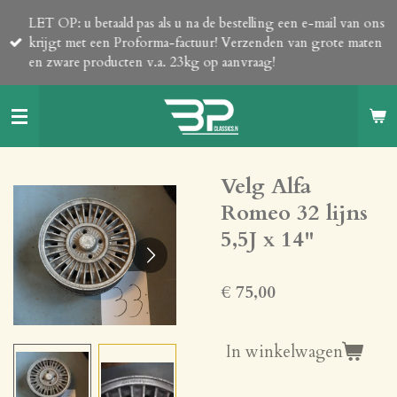
Ga
LET OP: u betaald pas als u na de bestelling een e-mail van ons
direct
krijgt met een Proforma-factuur! Verzenden van grote maten
naar
en zware producten v.a. 23kg op aanvraag!
de
hoofdinhoud
Velg Alfa
Romeo 32 lijns
5,5J x 14"
€ 75,00
In winkelwagen