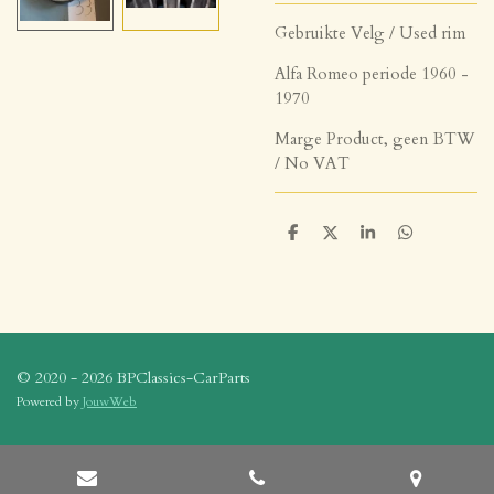
Gebruikte Velg / Used rim
Alfa Romeo periode 1960 -
1970
Marge Product, geen BTW
/ No VAT
D
D
S
D
e
e
h
e
l
e
a
l
e
l
r
e
n
e
n
© 2020 - 2026 BPClassics-CarParts
Powered by
JouwWeb