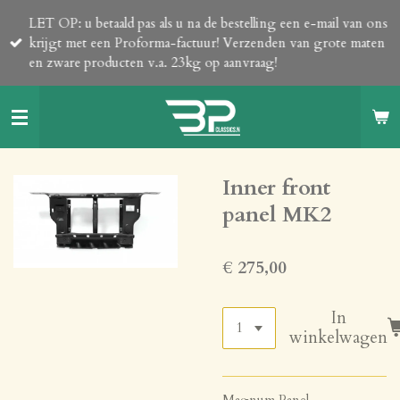
Ga
LET OP: u betaald pas als u na de bestelling een e-mail van ons
direct
krijgt met een Proforma-factuur! Verzenden van grote maten
naar
en zware producten v.a. 23kg op aanvraag!
de
hoofdinhoud
Inner front
panel MK2
€ 275,00
In
winkelwagen
Magnum Panel