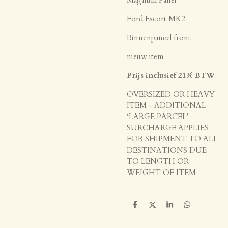
Ford Escort MK2
Binnenpaneel front
nieuw item
Prijs inclusief 21% BTW
OVERSIZED OR HEAVY
ITEM - ADDITIONAL
‘LARGE PARCEL’
SURCHARGE APPLIES
FOR SHIPMENT TO ALL
DESTINATIONS DUE
TO LENGTH OR
WEIGHT OF ITEM
D
D
S
D
e
e
h
e
l
e
a
l