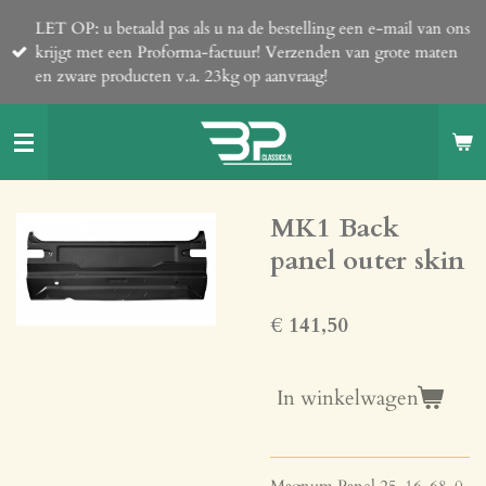
Ga
LET OP: u betaald pas als u na de bestelling een e-mail van ons
direct
krijgt met een Proforma-factuur! Verzenden van grote maten
naar
en zware producten v.a. 23kg op aanvraag!
de
hoofdinhoud
MK1 Back
panel outer skin
€ 141,50
In winkelwagen
Magnum Panel 25-16-68-0