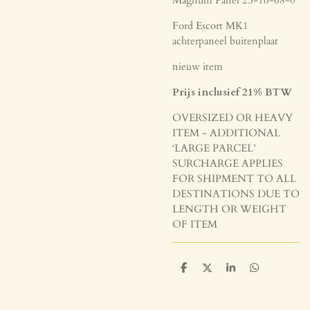
Ford Escort MK1
achterpaneel buitenplaat
nieuw item
Prijs inclusief 21% BTW
OVERSIZED OR HEAVY
ITEM - ADDITIONAL
‘LARGE PARCEL’
SURCHARGE APPLIES
FOR SHIPMENT TO ALL
DESTINATIONS DUE TO
LENGTH OR WEIGHT
OF ITEM
D
D
S
D
e
e
h
e
l
e
a
l
e
l
r
e