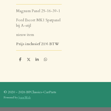
Magnum Panel 25-16-39-1
Ford Escort MK1 Spatpanel
bij A-stijl
nieuw item
Prijs inclusief 21% BTW
D
D
S
D
e
e
h
e
l
e
a
l
e
l
r
e
n
e
n
© 2020 - 2026 BPClassics-CarParts
Powered by
JouwWeb