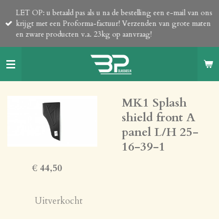
Ga
LET OP: u betaald pas als u na de bestelling een e-mail van ons
direct
krijgt met een Proforma-factuur! Verzenden van grote maten
naar
en zware producten v.a. 23kg op aanvraag!
de
hoofdinhoud
MK1 Splash
shield front A
panel L/H 25-
16-39-1
€ 44,50
Uitverkocht