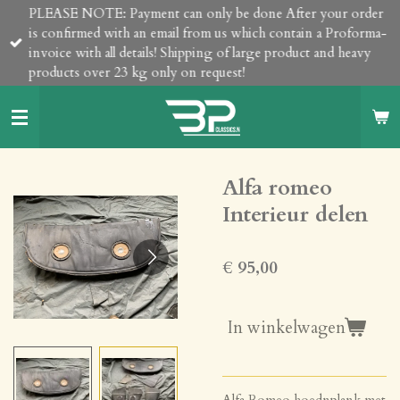
PLEASE NOTE: Payment can only be done After your order
Ga
is confirmed with an email from us which contain a Proforma-
direct
invoice with all details! Shipping of large product and heavy
naar
products over 23 kg only on request!
de
hoofdinhoud
Alfa romeo
Interieur delen
€ 95,00
In winkelwagen
Alfa Romeo hoednplank met