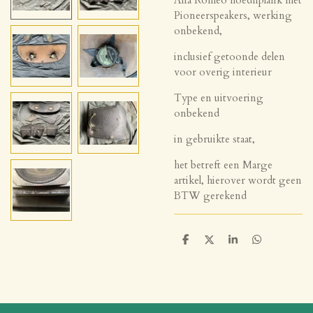
Pioneerspeakers, werking
onbekend,
inclusief getoonde delen
voor overig interieur
Type en uitvoering
onbekend
in gebruikte staat,
het betreft een Marge
artikel, hierover wordt geen
BTW gerekend
D
D
S
D
e
e
h
e
l
e
a
l
e
l
r
e
n
e
n