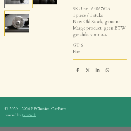
SKU nr. 64067623
1 piece / 1 stuks
New Old Stock, genuine
Marge product, geen BTW
geschikt voor o.a.
GT 6
Elan
D
D
S
D
e
e
h
e
l
e
a
l
e
l
r
e
n
e
n
© 2020 - 2026 BPClassics-CarParts
Powered by
JouwWeb