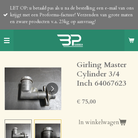
Ga
LET OP: u betaald pas als u na de bestelling een e-mail van ons
direct
krijgt met een Proforma-factuur! Verzenden van grote maten
naar
en zware producten v.a. 23kg op aanvraag!
de
hoofdinhoud
Girling Master
Cylinder 3/4
Inch 64067623
€ 75,00
In winkelwagen