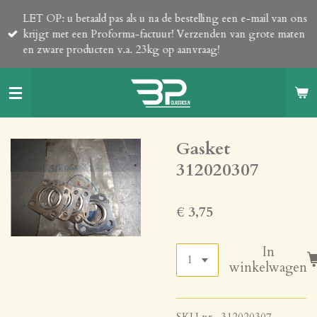
Ga
LET OP: u betaald pas als u na de bestelling een e-mail van ons
direct
krijgt met een Proforma-factuur! Verzenden van grote maten
naar
en zware producten v.a. 23kg op aanvraag!
de
hoofdinhoud
Gasket
312020307
€ 3,75
In
winkelwagen
SKU nr. 312020307