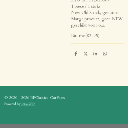
1 piece / 1 stuks
New Old Stock, genuine
Marge product, geen BTW
geschikt voor o.a.
Biturbo(83-95)
D
D
S
D
e
e
h
e
l
e
a
l
e
l
r
e
n
e
n
© 2020 - 2026 BPClassics-CarParts
Powered by
JouwWeb