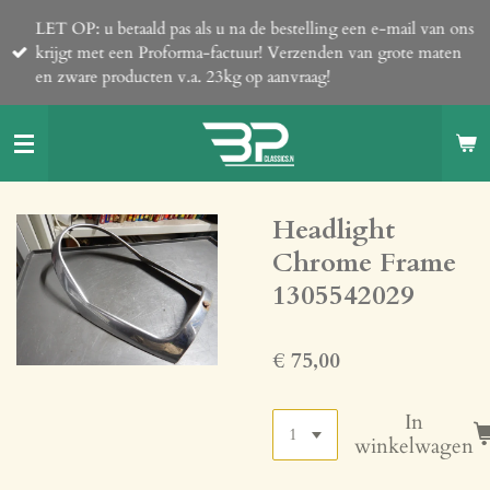
Ga
LET OP: u betaald pas als u na de bestelling een e-mail van ons
direct
krijgt met een Proforma-factuur! Verzenden van grote maten
naar
en zware producten v.a. 23kg op aanvraag!
de
hoofdinhoud
Headlight
Chrome Frame
1305542029
€ 75,00
In
winkelwagen