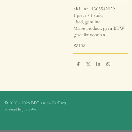
SKU nr. 1305542029
1 piece / 1 stuks
Used, genuine
Marge product, geen BTW
geschikt voor o.a.
W108
D
D
S
D
e
e
h
e
l
e
a
l
e
l
r
e
n
e
n
© 2020 - 2026 BPClassics-CarParts
Powered by
JouwWeb