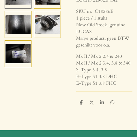
SKU nr. C18286E
1 piece / 1 stuks
New Old Stock, genuine
LUCAS
Marge product, geen BTW
geschikt voor o.a.
Mk II / Mk 2 2.4 & 240
Mk II / Mk 2 3.4, 3.8 & 340
S-Type 3.4, 3.8
E-Type S1 3.8 DHC
E-Type S1 3.8 FHC
D
D
S
D
e
e
h
e
l
e
a
l
e
l
r
e
n
e
n