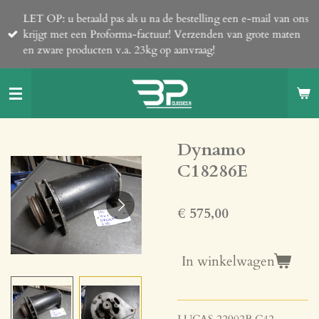
Ga
LET OP: u betaald pas als u na de bestelling een e-mail van ons
direct
krijgt met een Proforma-factuur! Verzenden van grote maten
naar
en zware producten v.a. 23kg op aanvraag!
de
hoofdinhoud
Dynamo
C18286E
€ 575,00
In winkelwagen
LUCAS 22902B C42