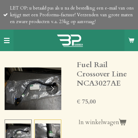
Ga
LET OP: u betaald pas als u na de bestelling een e-mail van ons
direct
krijgt met een Proforma-factuur! Verzenden van grote maten
naar
en zware producten v.a. 23kg op aanvraag!
de
hoofdinhoud
Fuel Rail
Crossover Line
NCA3027AE
€ 75,00
In winkelwagen