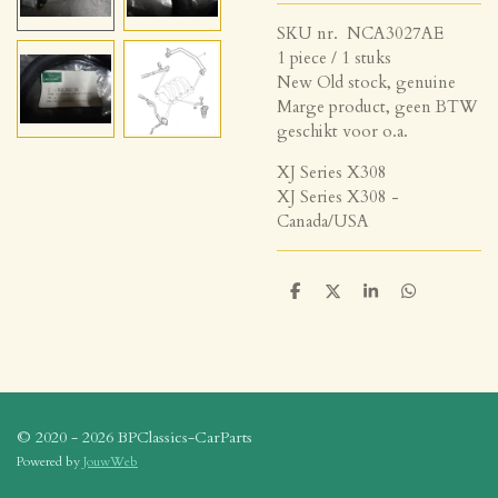
SKU nr. NCA3027AE
1 piece / 1 stuks
New Old stock, genuine
Marge product, geen BTW
geschikt voor o.a.
XJ Series X308
XJ Series X308 -
Canada/USA
D
D
S
D
e
e
h
e
l
e
a
l
e
l
r
e
n
e
n
© 2020 - 2026 BPClassics-CarParts
Powered by
JouwWeb