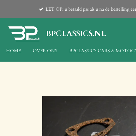
Ga
LET OP: u betaald pas als u na de bestelling 
direct
naar
de
BPCLASSICS.NL
hoofdinhoud
HOME
OVER ONS
BPCLASSICS CARS & MOTOC