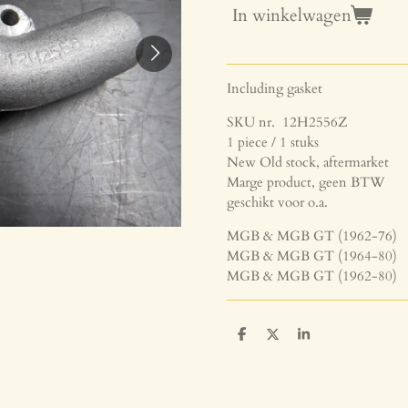
In winkelwagen
Including gasket
SKU nr. 12H2556Z
1 piece / 1 stuks
New Old stock, aftermarket
Marge product, geen BTW
geschikt voor o.a.
MGB & MGB GT (1962-76)
MGB & MGB GT (1964-80)
MGB & MGB GT (1962-80)
D
D
S
e
e
h
l
e
a
e
l
r
n
e