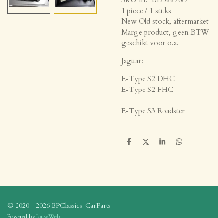
1 piece / 1 stuks
New Old stock, aftermarket
Marge product, geen BTW
geschikt voor o.a.
Jaguar:
E-Type S2 DHC
E-Type S2 FHC
E-Type S3 Roadster
D
D
S
D
e
e
h
e
l
e
a
l
e
l
r
e
n
e
n
© 2020 - 2026 BPClassics-CarParts
Powered by
JouwWeb