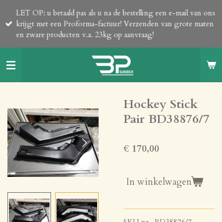
Ga
LET OP: u betaald pas als u na de bestelling een e-mail van ons
direct
krijgt met een Proforma-factuur! Verzenden van grote maten
naar
en zware producten v.a. 23kg op aanvraag!
de
hoofdinhoud
Hockey Stick
Pair BD38876/7
€ 170,00
In winkelwagen
SKU nr. BD38876/7