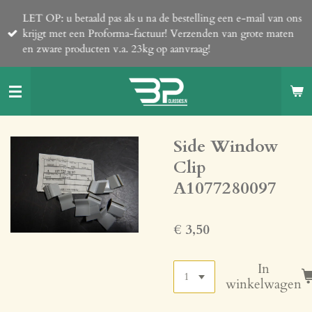
Ga
LET OP: u betaald pas als u na de bestelling een e-mail van ons
direct
krijgt met een Proforma-factuur! Verzenden van grote maten
naar
en zware producten v.a. 23kg op aanvraag!
de
hoofdinhoud
Side Window
Clip
A1077280097
€ 3,50
In
winkelwagen