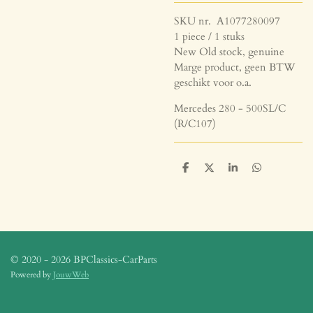
SKU nr. A1077280097
1 piece / 1 stuks
New Old stock, genuine
Marge product, geen BTW
geschikt voor o.a.
Mercedes 280 - 500SL/C
(R/C107)
D
D
S
D
e
e
h
e
l
e
a
l
e
l
r
e
n
e
n
© 2020 - 2026 BPClassics-CarParts
Powered by
JouwWeb