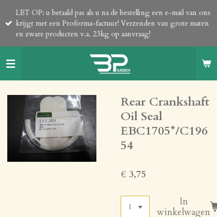
Ga
LET OP: u betaald pas als u na de bestelling een e-mail van ons
direct
krijgt met een Proforma-factuur! Verzenden van grote maten
naar
en zware producten v.a. 23kg op aanvraag!
de
hoofdinhoud
Rear Crankshaft
Oil Seal
EBC1705*/C196
54
€ 3,75
In
winkelwagen