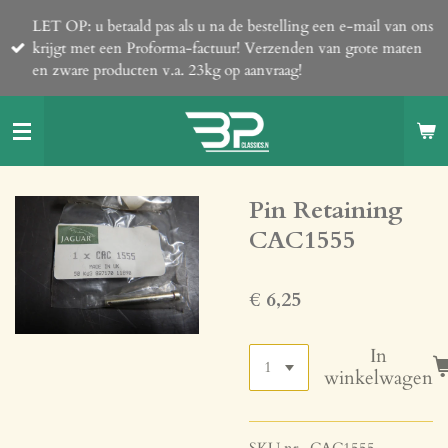
Ga
LET OP: u betaald pas als u na de bestelling een e-mail van ons
direct
krijgt met een Proforma-factuur! Verzenden van grote maten
naar
en zware producten v.a. 23kg op aanvraag!
de
hoofdinhoud
Pin Retaining
CAC1555
€ 6,25
In
winkelwagen
SKU nr. CAC1555