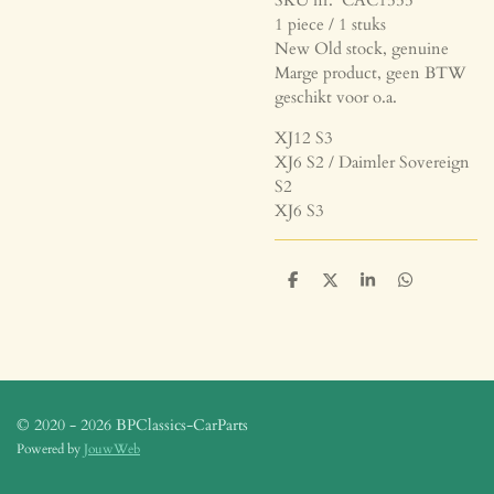
1 piece / 1 stuks
New Old stock, genuine
Marge product, geen BTW
geschikt voor o.a.
XJ12 S3
XJ6 S2 / Daimler Sovereign
S2
XJ6 S3
D
D
S
D
e
e
h
e
l
e
a
l
e
l
r
e
n
e
n
© 2020 - 2026 BPClassics-CarParts
Powered by
JouwWeb