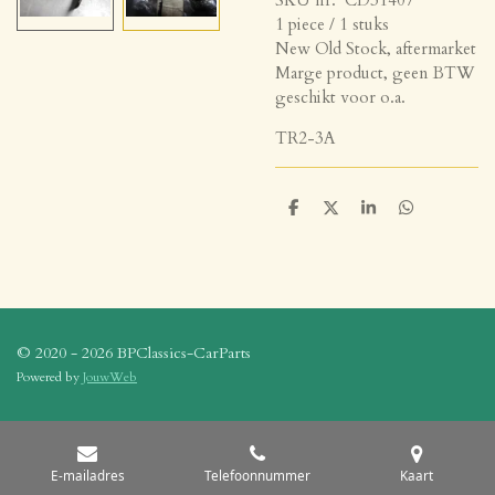
1 piece / 1 stuks
New Old Stock, aftermarket
Marge product, geen BTW
geschikt voor o.a.
TR2-3A
D
D
S
D
e
e
h
e
l
e
a
l
e
l
r
e
n
e
n
© 2020 - 2026 BPClassics-CarParts
Powered by
JouwWeb
E-mailadres
Telefoonnummer
Kaart