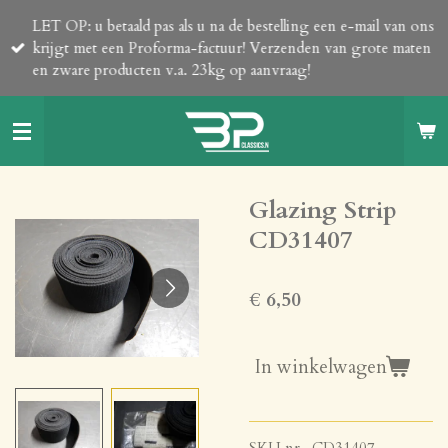
Ga
LET OP: u betaald pas als u na de bestelling een e-mail van ons
direct
krijgt met een Proforma-factuur! Verzenden van grote maten
naar
en zware producten v.a. 23kg op aanvraag!
de
hoofdinhoud
Glazing Strip
CD31407
€ 6,50
In winkelwagen
SKU nr. CD31407