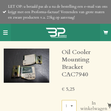
Ga
LET OP: u betaald pas als u na de bestelling een e-mail van ons
direct
krijgt met een Proforma-factuur! Verzenden van grote maten
naar
en zware producten v.a. 23kg op aanvraag!
de
hoofdinhoud
Oil Cooler
Mounting
Bracket
CAC7940
€ 5,25
In
winkelwagen