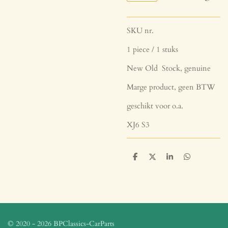
SKU nr.
1 piece / 1 stuks
New Old Stock, genuine
Marge product, geen BTW
geschikt voor o.a.
XJ6 S3
D
D
S
D
e
e
h
e
l
e
a
l
e
l
r
e
n
e
n
© 2020 - 2026 BPClassics-CarParts