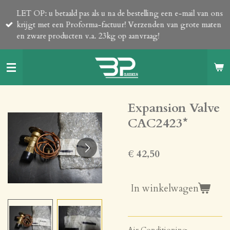
Ga
LET OP: u betaald pas als u na de bestelling een e-mail van ons
direct
krijgt met een Proforma-factuur! Verzenden van grote maten
naar
en zware producten v.a. 23kg op aanvraag!
de
hoofdinhoud
Expansion Valve
CAC2423*
€ 42,50
In winkelwagen
Air Conditioning