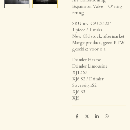
Expansion Valve - 'O' ring
fitting
SKU nr. CAC2423*
1 piece / 1 stuks
New Old stock, aftermarket
Marge product, geen BTW
geschikt voor o.a.
Daimler Hearse
Daimler Limousine
XJ12 S3
XJ6 S2 / Daimler
SovereignS2
XJ6 S3
XJS
D
D
S
D
e
e
h
e
l
e
a
l