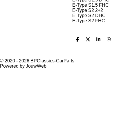
E-Type S1.5 FHC
E-Type S2 2+2
E-Type S2 DHC
E-Type S2 FHC
D
D
S
D
e
e
h
e
l
e
a
l
e
l
r
e
n
e
n
© 2020 - 2026 BPClassics-CarParts
Powered by
JouwWeb