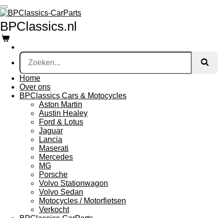
Ga
direct
BPClassics.nl
naar
de
hoofdinhoud
Home
Over ons
BPClassics Cars & Motocycles
Aston Martin
Austin Healey
Ford & Lotus
Jaguar
Lancia
Maserati
Mercedes
MG
Porsche
Volvo Stationwagon
Volvo Sedan
Motocycles / Motorfietsen
Verkocht