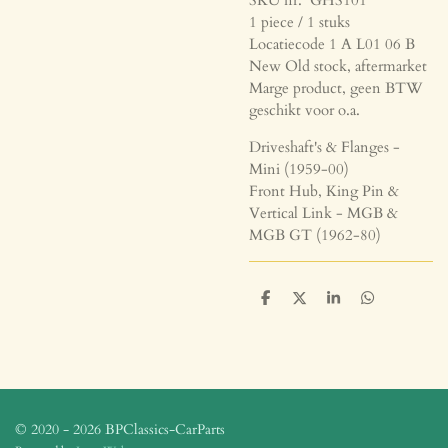
1 piece / 1 stuks
Locatiecode 1 A L01 06 B
New Old stock, aftermarket
Marge product, geen BTW
geschikt voor o.a.
Driveshaft's & Flanges -
Mini (1959-00)
Front Hub, King Pin &
Vertical Link - MGB &
MGB GT (1962-80)
D
D
S
D
e
e
h
e
l
e
a
l
e
l
r
e
n
e
n
© 2020 - 2026 BPClassics-CarParts