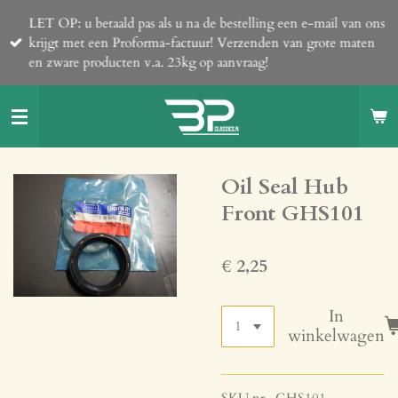
Ga
LET OP: u betaald pas als u na de bestelling een e-mail van ons
direct
krijgt met een Proforma-factuur! Verzenden van grote maten
naar
en zware producten v.a. 23kg op aanvraag!
de
hoofdinhoud
Oil Seal Hub
Front GHS101
€ 2,25
In
winkelwagen
SKU nr. GHS101