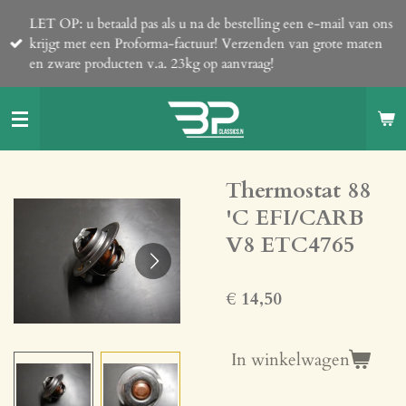
Ga
LET OP: u betaald pas als u na de bestelling een e-mail van ons
direct
krijgt met een Proforma-factuur! Verzenden van grote maten
naar
en zware producten v.a. 23kg op aanvraag!
de
hoofdinhoud
Thermostat 88
'C EFI/CARB
V8 ETC4765
€ 14,50
In winkelwagen