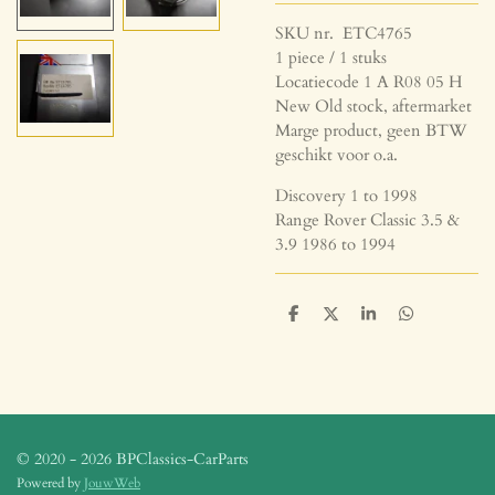
SKU nr. ETC4765
1 piece / 1 stuks
Locatiecode 1 A R08 05 H
New Old stock, aftermarket
Marge product, geen BTW
geschikt voor o.a.
Discovery 1 to 1998
Range Rover Classic 3.5 &
3.9 1986 to 1994
D
D
S
D
e
e
h
e
l
e
a
l
e
l
r
e
n
e
n
© 2020 - 2026 BPClassics-CarParts
Powered by
JouwWeb