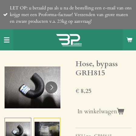
Ga
LET OP: u betaald pas als u na de bestelling een e-mail van ons
direct
krijgt met een Proforma-factuur! Verzenden van grote maten
naar
en zware producten v.a. 23kg op aanvraag!
de
hoofdinhoud
Hose, bypass
GRH815
€ 8,25
In winkelwagen
SKU nr. GRH815