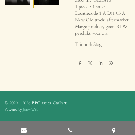
1 piece / 1 stuks
Locatiecode 1 A L01 03 A
New Old stock, aftermarket
Marge product, geen BTW
geschikt voor o.a.
Triumph Stag
D
D
S
D
e
e
h
e
l
e
a
l
e
l
r
e
n
e
n
© 2020 - 2026 BPClassics-CarParts
Powered by
JouwWeb