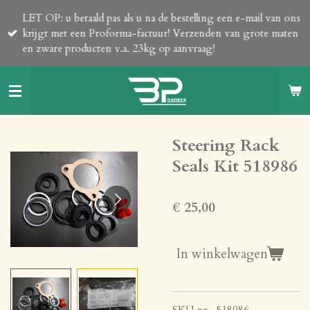
Ga
LET OP: u betaald pas als u na de bestelling een e-mail van ons
direct
krijgt met een Proforma-factuur! Verzenden van grote maten
naar
en zware producten v.a. 23kg op aanvraag!
de
hoofdinhoud
Steering Rack
Seals Kit 518986
€ 25,00
In winkelwagen
SKU nr. 518986