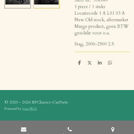
1 piece / 1 stuks
Locatiecode 1 A L01 03 A
New Old stock, aftermarket
Marge product, geen BTW
geschikt voor o.a.
Stag, 2000-2500 2.5
D
D
S
D
e
e
h
e
l
e
a
l
e
l
r
e
n
e
n
© 2020 - 2026 BPClassics-CarParts
Powered by
JouwWeb