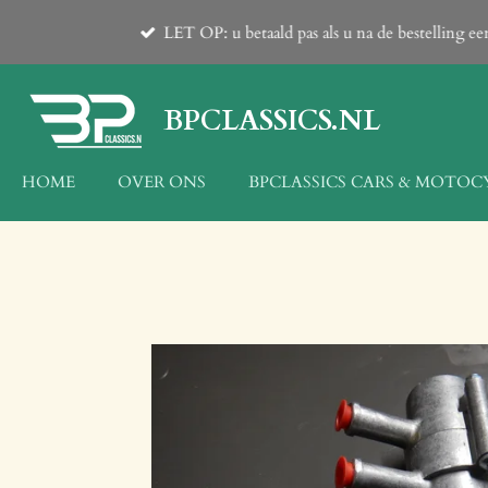
Ga
LET OP: u betaald pas als u na de bestelling 
direct
naar
de
BPCLASSICS.NL
hoofdinhoud
HOME
OVER ONS
BPCLASSICS CARS & MOTOC