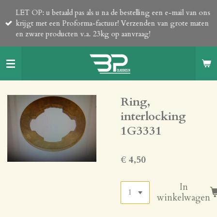
Ga
LET OP: u betaald pas als u na de bestelling een e-mail van ons
direct
krijgt met een Proforma-factuur! Verzenden van grote maten
naar
en zware producten v.a. 23kg op aanvraag!
de
hoofdinhoud
Ring,
interlocking
1G3331
€ 4,50
In
winkelwagen