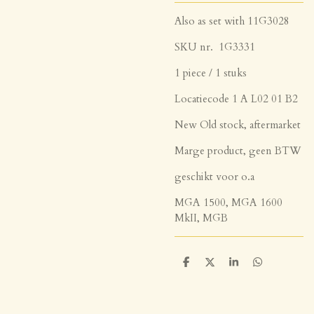
Also as set with 11G3028
SKU nr. 1G3331
1 piece / 1 stuks
Locatiecode 1 A L02 01 B2
New Old stock, aftermarket
Marge product, geen BTW
geschikt voor o.a
MGA 1500, MGA 1600
MkII, MGB
D
D
S
D
e
e
h
e
l
e
a
l
e
l
r
e
n
e
n