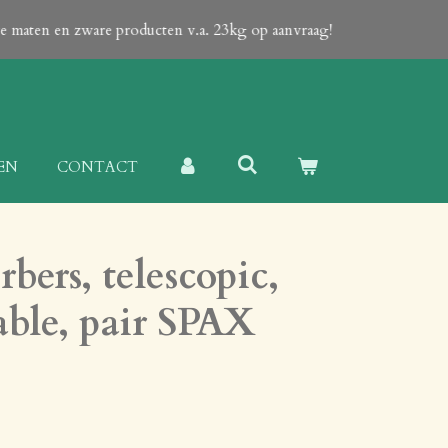
ote maten en zware producten v.a. 23kg op aanvraag!
EN
CONTACT
bers, telescopic,
table, pair SPAX