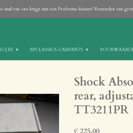
en e-mail van ons krijgt met een Proforma-factuur! Verzenden van gr
CYCLES
BPCLASSICS-CARPARTS
VOORWAARD
Shock Absor
rear, adjus
TT3211PR
€ 225,00