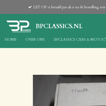
Ga
LET OP: u betaald pas als u na de bestelling e
direct
naar
de
BPCLASSICS.NL
hoofdinhoud
HOME
OVER ONS
BPCLASSICS CARS & MOTO