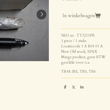
In winkelwagen
SKU nr. TT3211PR
1 piece / 1 stuks
Locatiecode 1 A R05 01 A
New Old stock, SPAX
Marge product, geen BTW
geschikt voor o.a.
TR4A IRS, TR5, TR6
D
D
S
e
e
h
l
e
a
e
l
r
n
e