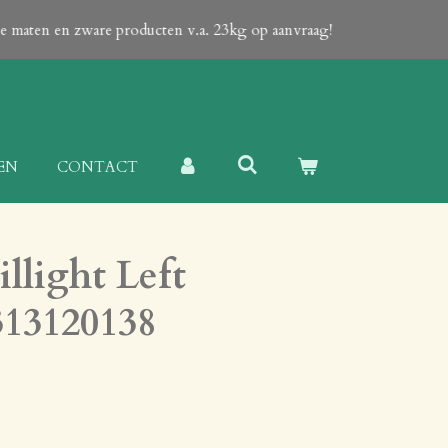
ote maten en zware producten v.a. 23kg op aanvraag!
EN
CONTACT
illight Left
313120138