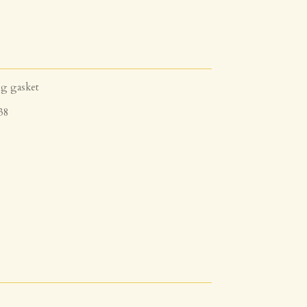
ng gasket
38