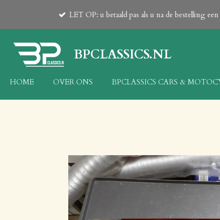
Ga
LET OP: u betaald pas als u na de bestelling e
direct
naar
de
BPCLASSICS.NL
hoofdinhoud
HOME
OVER ONS
BPCLASSICS CARS & MOTO