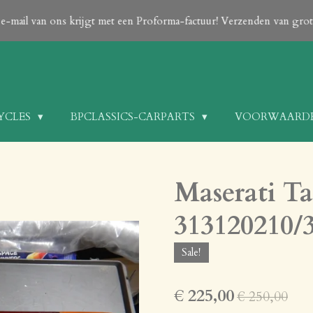
en e-mail van ons krijgt met een Proforma-factuur! Verzenden van gr
CYCLES
BPCLASSICS-CARPARTS
VOORWAARD
Maserati Ta
313120210/
Sale!
€ 225,00
€ 250,00