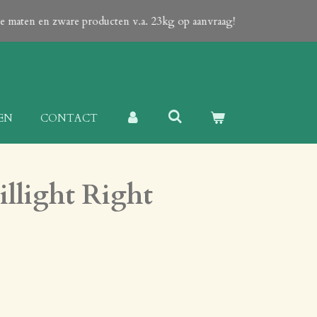
ote maten en zware producten v.a. 23kg op aanvraag!
EN
CONTACT
illight Right