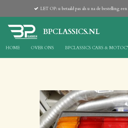
Ga
LET OP: u betaald pas als u na de bestelling e
direct
naar
de
BPCLASSICS.NL
hoofdinhoud
HOME
OVER ONS
BPCLASSICS CARS & MOTO