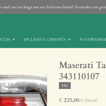
en e-mail van ons krijgt met een Proforma-factuur! Verzenden van gr
CYCLES
BPCLASSICS-CARPARTS
VOORWAARD
Maserati Ta
343110107
Sale!
€ 225,00
€ 250,00