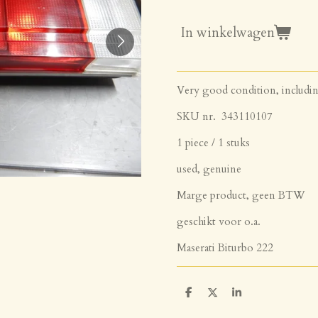
In winkelwagen
Very good condition, includi
SKU nr. 343110107
1 piece / 1 stuks
used, genuine
Marge product, geen BTW
geschikt voor o.a.
Maserati Biturbo 222
D
D
S
e
e
h
l
e
a