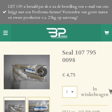
Ga
LET OP: u betaald pas als u na de bestelling een e-mail van ons
direct
krijgt met een Proforma-factuur! Verzenden van grote maten
naar
en zware producten v.a. 23kg op aanvraag!
de
hoofdinhoud
Seal 107 795
0098
€ 4,75
In
winkelwagen
SKU nr. 107 795 0098