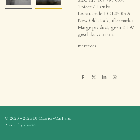
1 piece / 1 stuks
Locatiecode 1 C L05 03 A
New Old stock, aftermarket
Marge product, geen BTW
geschikt voor o.a.
mercedes
D
D
S
D
e
e
h
e
l
e
a
l
e
l
r
e
n
e
n
© 2020 - 2026 BPClassics-CarParts
Powered by
JouwWeb