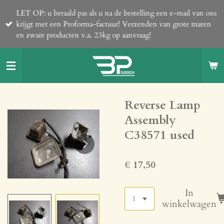
Ga
LET OP: u betaald pas als u na de bestelling een e-mail van ons
direct
krijgt met een Proforma-factuur! Verzenden van grote maten
naar
en zware producten v.a. 23kg op aanvraag!
de
hoofdinhoud
Reverse Lamp
Assembly
C38571 used
€ 17,50
In
winkelwagen