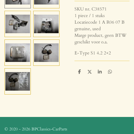
SKU nr. C38571
1 piece / 1 stuks
Locatiecode 1 A R06 07 B
genuine, used
Marge product, geen BTW
geschikt voor o.a.
E-Type S1 4.2 2+2
D
D
S
D
e
e
h
e
l
e
a
l
e
l
r
e
n
e
n
© 2020 - 2026 BPClassics-CarParts