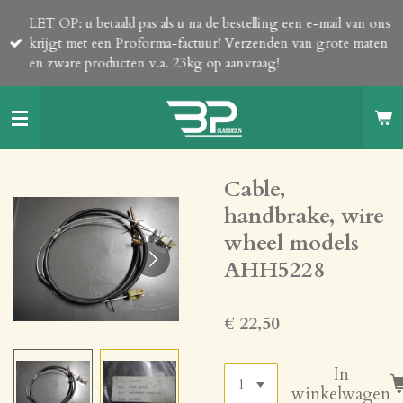
Ga
LET OP: u betaald pas als u na de bestelling een e-mail van ons
direct
krijgt met een Proforma-factuur! Verzenden van grote maten
naar
en zware producten v.a. 23kg op aanvraag!
de
hoofdinhoud
Cable,
handbrake, wire
wheel models
AHH5228
€ 22,50
In
winkelwagen