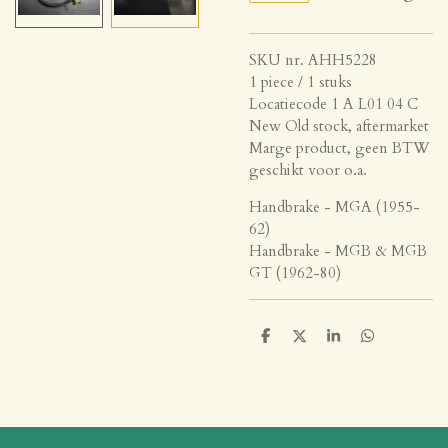
SKU nr. AHH5228
1 piece / 1 stuks
Locatiecode 1 A L01 04 C
New Old stock, aftermarket
Marge product, geen BTW
geschikt voor o.a.
Handbrake - MGA (1955-
62)
Handbrake - MGB & MGB
GT (1962-80)
D
D
S
D
e
e
h
e
l
e
a
l
e
l
r
e
n
e
n