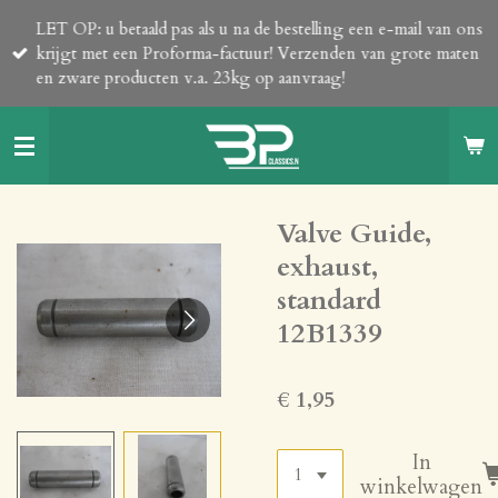
Ga
LET OP: u betaald pas als u na de bestelling een e-mail van ons
direct
krijgt met een Proforma-factuur! Verzenden van grote maten
naar
en zware producten v.a. 23kg op aanvraag!
de
hoofdinhoud
Valve Guide,
exhaust,
standard
12B1339
€ 1,95
In
winkelwagen