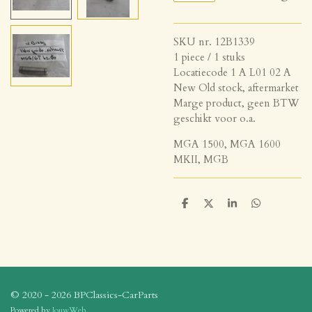
SKU nr. 12B1339
1 piece / 1 stuks
Locatiecode 1 A L01 02 A
New Old stock, aftermarket
Marge product, geen BTW
geschikt voor o.a.
MGA 1500, MGA 1600
MKII, MGB
D
D
S
D
e
e
h
e
l
e
a
l
e
l
r
e
n
e
n
© 2020 - 2026 BPClassics-CarParts
Powered by
JouwWeb