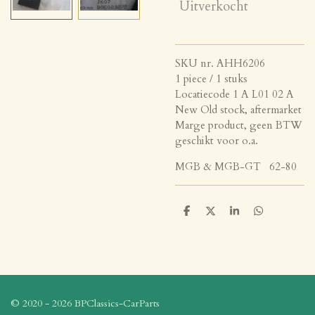
Uitverkocht
SKU nr. AHH6206
1 piece / 1 stuks
Locatiecode 1 A L01 02 A
New Old stock, aftermarket
Marge product, geen BTW
geschikt voor o.a.
MGB & MGB-GT 62-80
D
D
S
D
e
e
h
e
l
e
a
l
e
l
r
e
n
e
n
© 2020 - 2026 BPClassics-CarParts