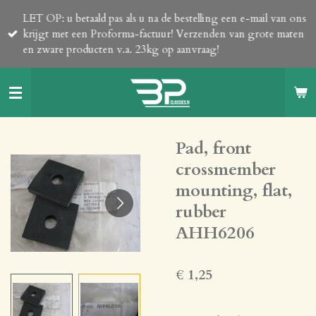
Ga
LET OP: u betaald pas als u na de bestelling een e-mail van ons
direct
krijgt met een Proforma-factuur! Verzenden van grote maten
naar
en zware producten v.a. 23kg op aanvraag!
de
hoofdinhoud
Pad, front
crossmember
mounting, flat,
rubber
AHH6206
€ 1,25