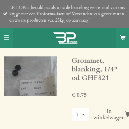
Ga
LET OP: u betaald pas als u na de bestelling een e-mail van ons
direct
krijgt met een Proforma-factuur! Verzenden van grote maten
naar
en zware producten v.a. 23kg op aanvraag!
de
hoofdinhoud
Grommet,
blanking, 1/4"
od GHF821
€ 0,75
In
winkelwagen