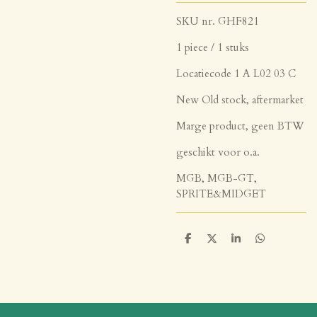
SKU nr. GHF821
1 piece / 1 stuks
Locatiecode 1 A L02 03 C
New Old stock, aftermarket
Marge product, geen BTW
geschikt voor o.a.
MGB, MGB-GT,
SPRITE&MIDGET
D
D
S
D
e
e
h
e
l
e
a
l
e
l
r
e
n
e
n