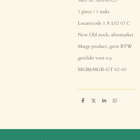
1 piece / 1 stuks
Locatiecode 1 A L02 03 C
New Old stock, aftermarket
Marge product, geen BTW
geschikt voor o.a.
MGB&MGB-GT 62-80
D
D
S
D
e
e
h
e
l
e
a
l
e
l
r
e
n
e
n