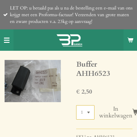
Ga
LET OP: u betaald pas als u na de bestelling een e-mail van ons
direct
krijgt met een Proforma-factuur! Verzenden van grote maten
naar
en zware producten v.a. 23kg op aanvraag!
de
hoofdinhoud
Buffer
AHH6523
€ 2,50
In
winkelwagen
SKU nr. AHH6523