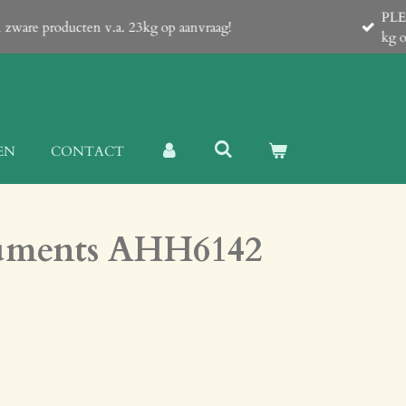
 is confirmed with an email from us which contain a Proforma-invoice
EN
CONTACT
ruments AHH6142