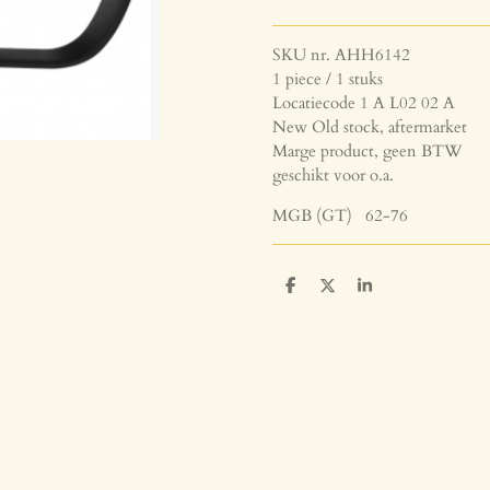
SKU nr. AHH6142
1 piece / 1 stuks
Locatiecode 1 A L02 02 A
New Old stock, aftermarket
Marge product, geen BTW
geschikt voor o.a.
MGB (GT) 62-76
D
D
S
e
e
h
l
e
a
e
l
r
n
e