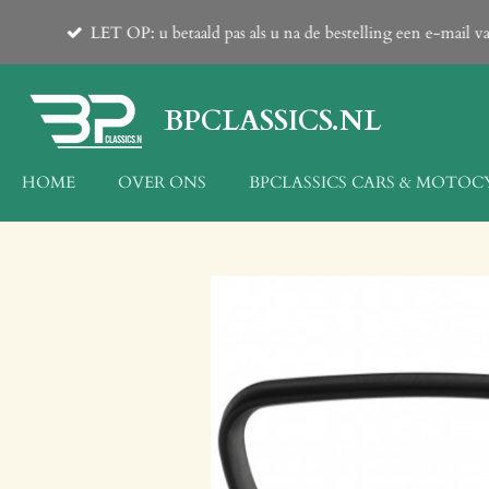
Ga
van grote maten en zware producten v.a. 23kg op aanvraag!
direct
naar
de
BPCLASSICS.NL
hoofdinhoud
HOME
OVER ONS
BPCLASSICS CARS & MOTOC