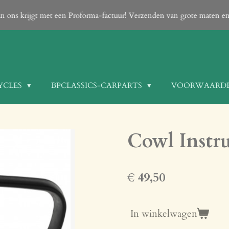
PLEASE NOTE: Payment can only be done After your order
kg only on request!
YCLES
BPCLASSICS-CARPARTS
VOORWAARD
Cowl Inst
€ 49,50
In winkelwagen