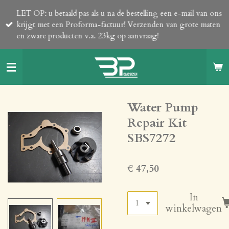
Ga
LET OP: u betaald pas als u na de bestelling een e-mail van ons
direct
krijgt met een Proforma-factuur! Verzenden van grote maten
naar
en zware producten v.a. 23kg op aanvraag!
de
hoofdinhoud
Water Pump
Repair Kit
SBS7272
€ 47,50
In
winkelwagen