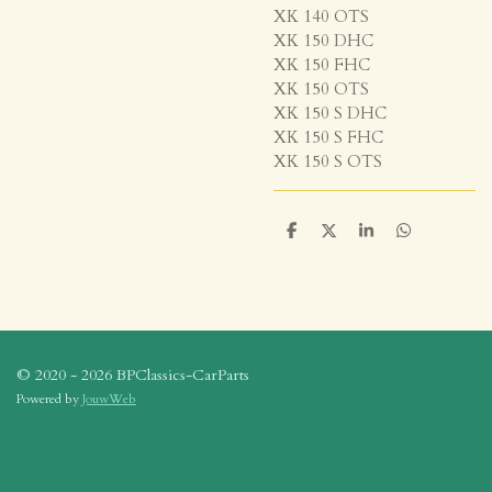
XK 140 OTS
XK 150 DHC
XK 150 FHC
XK 150 OTS
XK 150 S DHC
XK 150 S FHC
XK 150 S OTS
D
D
S
D
e
e
h
e
l
e
a
l
e
l
r
e
n
e
n
© 2020 - 2026 BPClassics-CarParts
Powered by
JouwWeb