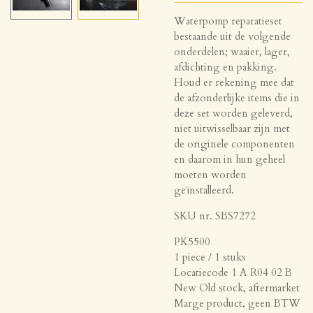
Waterpomp reparatieset
bestaande uit de volgende
onderdelen; waaier, lager,
afdichting en pakking.
Houd er rekening mee dat
de afzonderlijke items die in
deze set worden geleverd,
niet uitwisselbaar zijn met
de originele componenten
en daarom in hun geheel
moeten worden
geïnstalleerd.
SKU nr. SBS7272
PK5500
1 piece / 1 stuks
Locatiecode 1 A R04 02 B
New Old stock, aftermarket
Marge product, geen BTW