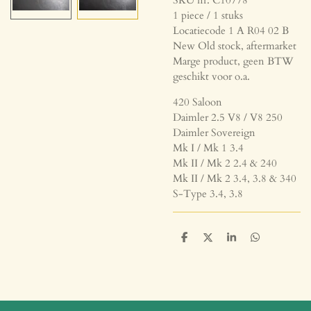
1 piece / 1 stuks
Locatiecode 1 A R04 02 B
New Old stock, aftermarket
Marge product, geen BTW
geschikt voor o.a.
420 Saloon
Daimler 2.5 V8 / V8 250
Daimler Sovereign
Mk I / Mk 1 3.4
Mk II / Mk 2 2.4 & 240
Mk II / Mk 2 3.4, 3.8 & 340
S-Type 3.4, 3.8
D
D
S
D
e
e
h
e
l
e
a
l
e
l
r
e
n
e
n