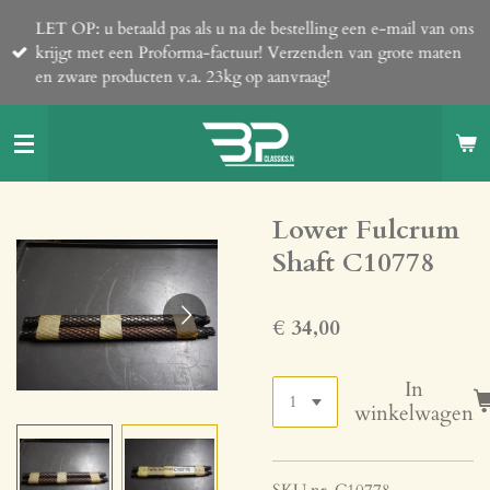
Ga
LET OP: u betaald pas als u na de bestelling een e-mail van ons
direct
krijgt met een Proforma-factuur! Verzenden van grote maten
naar
en zware producten v.a. 23kg op aanvraag!
de
hoofdinhoud
Lower Fulcrum
Shaft C10778
€ 34,00
In
winkelwagen
SKU nr. C10778