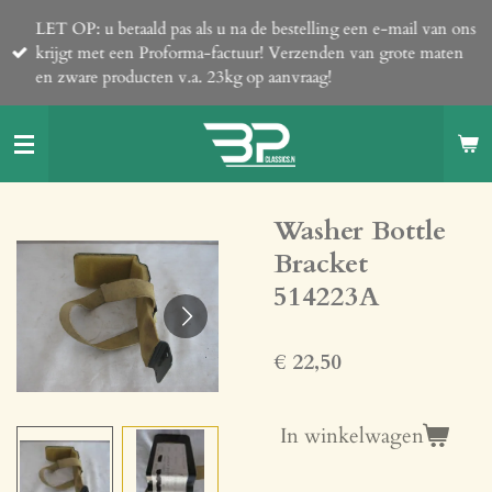
Ga
LET OP: u betaald pas als u na de bestelling een e-mail van ons
direct
krijgt met een Proforma-factuur! Verzenden van grote maten
naar
en zware producten v.a. 23kg op aanvraag!
de
hoofdinhoud
Washer Bottle
Bracket
514223A
€ 22,50
In winkelwagen