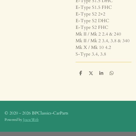
E-Type S1.5 DHC
E-Type S1.5 FHC
E-Type S2 2+2
E-Type S2 DHC
E-Type S2 FHC
Mk II / Mk 2 2.4 & 240
Mk II / Mk 2 3.4, 3.8 & 340
Mk X / Mk 10 4.2
S-Type 3.4, 3.8
D
D
S
D
e
e
h
e
l
e
a
l
e
l
r
e
n
e
n
© 2020 - 2026 BPClassics-CarParts
Powered by
JouwWeb