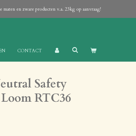
ote maten en zware producten v.a. 23kg op aanvraag!
EN
CONTACT
eutral Safety
d Loom RTC36