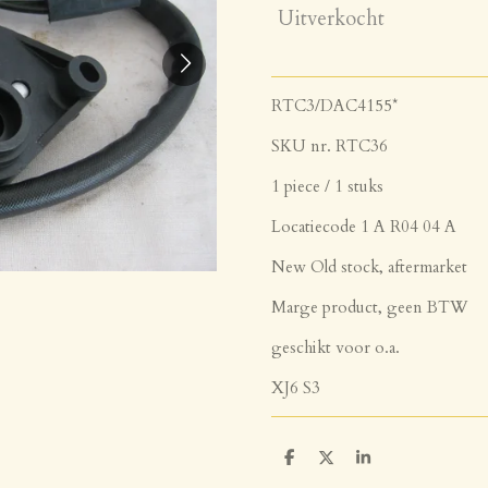
Uitverkocht
RTC3/DAC4155*
SKU nr. RTC36
1 piece / 1 stuks
Locatiecode 1 A R04 04 A
New Old stock, aftermarket
Marge product, geen BTW
geschikt voor o.a.
XJ6 S3
D
D
S
e
e
h