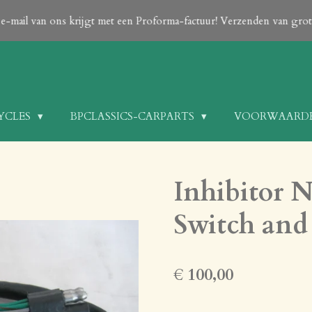
en e-mail van ons krijgt met een Proforma-factuur! Verzenden van gr
CYCLES
BPCLASSICS-CARPARTS
VOORWAARD
Inhibitor N
Switch an
€ 100,00