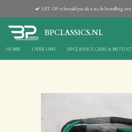
Ga
LET OP: u betaald pas als u na de bestelling e
direct
naar
de
BPCLASSICS.NL
hoofdinhoud
HOME
OVER ONS
BPCLASSICS CARS & MOTO