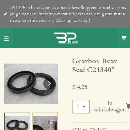
Ga
LET OP: u betaald pas als u na de bestelling een e-mail van ons
direct
krijgt met een Proforma-factuur! Verzenden van grote maten
naar
en zware producten v.a. 23kg op aanvraag!
de
hoofdinhoud
Gearbox Rear
Seal C21340*
€ 4,25
In
winkelwagen
SKU nr. C21340*