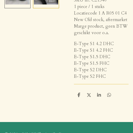
1 piece / 1 stuks
Locatiecode 1 A R05 01 C4
New Old stock, aftermarket
Marge product, geen BTW
geschikt voor o.a.
E-Type S1 4.2 DHC
E-Type S1 4.2 FHC
E-Type S1.5 DHC
E-Type S1.5 FHC
E-Type S2 DHC
E-Type S2 FHC
D
D
S
D
e
e
h
e
l
e
a
l
e
l
r
e
n
e
n