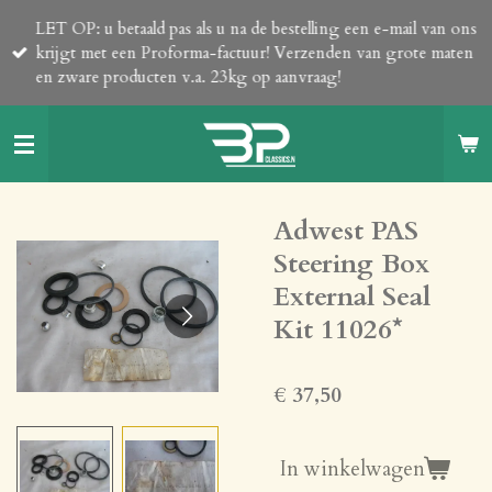
Ga
LET OP: u betaald pas als u na de bestelling een e-mail van ons
direct
krijgt met een Proforma-factuur! Verzenden van grote maten
naar
en zware producten v.a. 23kg op aanvraag!
de
hoofdinhoud
Adwest PAS
Steering Box
External Seal
Kit 11026*
€ 37,50
In winkelwagen