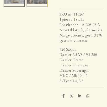
SKU nr. 11026*
1 piece / 1 stuks
Locatiecode 1 A R08 08 A
New Old stock, aftermarket
Marge product, geen BTW
geschikt voor o.a.
420 Saloon
Daimler 2.5 V8 / V8 250
Daimler Hearse
Daimler Limousine
Daimler Sovereign
Mk X / Mk 10 4.2
S-Type 3.4, 3.8
D
D
S
D
e
e
h
e
l
e
a
l